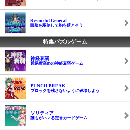
Resourful General
頭脳を駆使して駒を落とそう
特集パズルゲーム
神経衰弱
難易度高めの神経衰弱ゲーム
PUNCH BREAK
ブロックを残さないように破壊しよう
ソリティア
誰もがハマる定番カードゲーム