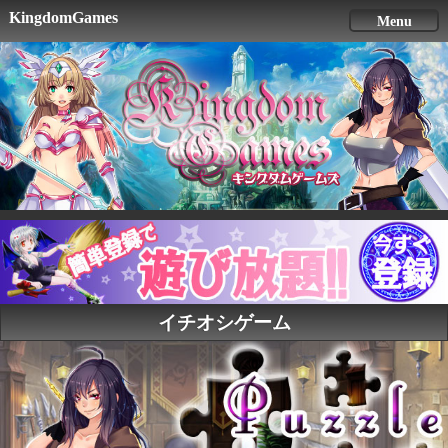
KingdomGames
Menu
イチオシゲーム