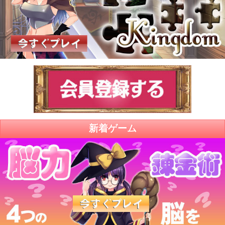
新着ゲーム